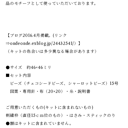
品のモチーフとして使っていただいております。
【ブログ2016.4月掲載。(リンク
⇒ondeonde.exblog.jp/24432541/）】
（キットの色合いは多少異なる場合があります）
●サイズ 約46×46ミリ
■セット内容
ビーズ（チェコシードビーズ、シャーロットビーズ）15号
図案・専用針・布（20×20）・糸・説明書
ご用意いただくもの(キットに含まれないもの)
刺繍枠（直径15ｃｍ位のもの）・はさみ・スティックのり
●額はキットに含まれていません。