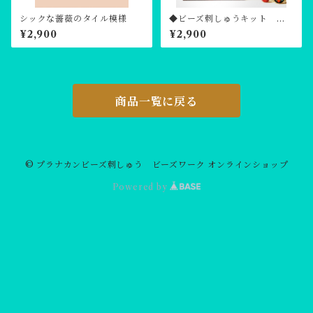
シックな薔薇のタイル模様
◆ビーズ刺しゅうキット 薔
薇と模様
¥2,900
¥2,900
商品一覧に戻る
© プラナカンビーズ刺しゅう ビーズワーク オンラインショップ
Powered by