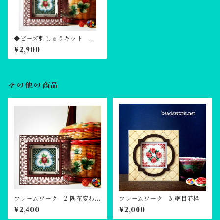
◆ビーズ刺しゅうキット 薔
薇と模様
¥2,900
その他の商品
フレームワーク 2 隅花変わり
フレームワーク 3 網目花枠
格子
¥2,400
¥2,000